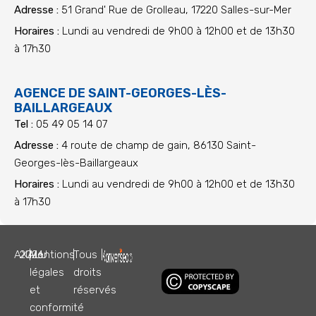
Adresse :
51 Grand' Rue de Grolleau, 17220 Salles-sur-Mer
Horaires :
Lundi au vendredi de 9h00 à 12h00 et de 13h30
à 17h30
AGENCE DE SAINT-GEORGES-LÈS-
BAILLARGEAUX
Tel :
05 49 05 14 07
Adresse :
4 route de champ de gain, 86130 Saint-
Georges-lès-Baillargeaux
Horaires :
Lundi au vendredi de 9h00 à 12h00 et de 13h30
à 17h30
AXALU
2026
|
Mentions
|
Tous
|
légales
droits
et
réservés
conformité