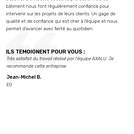
bâtiment nous font régulièrement confiance pour
intervenir sur les projets de leurs clients. Un gage de
qualité et de confiance qui est cher à l’équipe et nous
permet d’avancer avec fierté au quotidien.
ILS TEMOIGNENT POUR VOUS :
Très satisfait du travail réalisé par l'équipe AXALU. Je
La r
recommande cette entreprise.
parf
oser
Jean-Michel B.
chan
EO
et fa
MH 