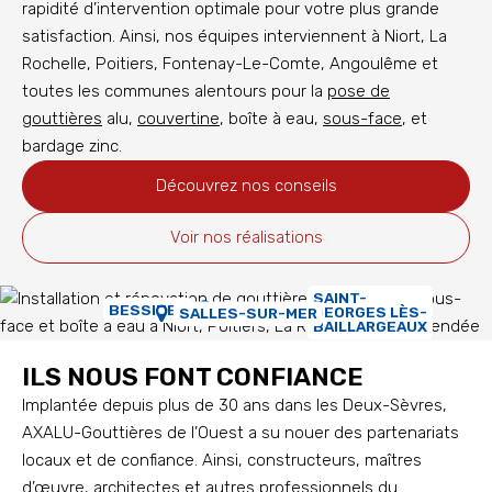
rapidité d’intervention optimale pour votre plus grande
satisfaction. Ainsi, nos équipes interviennent à Niort, La
Rochelle, Poitiers, Fontenay-Le-Comte, Angoulême et
toutes les communes alentours pour la
pose de
gouttières
alu,
couvertine
, boîte à eau,
sous-face
, et
bardage zinc.
Découvrez nos conseils
Voir nos réalisations
SAINT-
BESSINES
GEORGES LÈS-
SALLES-SUR-MER
BAILLARGEAUX
ILS NOUS FONT CONFIANCE
Implantée depuis plus de 30 ans dans les Deux-Sèvres,
AXALU-Gouttières de l’Ouest a su nouer des partenariats
locaux et de confiance. Ainsi, constructeurs, maîtres
d’œuvre, architectes et autres professionnels du