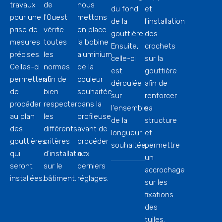
travaux
de
nous
du fond
et
pour une
l'Ouest
mettons
de la
l'installation
prise de
vérifie
en place
gouttière.
des
mesures
toutes
la bobine
Ensuite,
crochets
précises.
les
aluminium
celle-ci
sur la
Celles-ci
normes
de la
est
gouttière
permettent
afin de
couleur
déroulée
afin de
de
bien
souhaitée
sur
renforcer
procéder
respecter
dans la
l'ensemble
sa
au plan
les
profileuse
de la
structure
des
différents
avant de
longueur
et
gouttières
critères
procéder
souhaitée.
permettre
qui
d’installation
aux
un
seront
sur le
derniers
accrochage
installées.
bâtiment.
réglages.
sur les
fixations
des
tuiles.