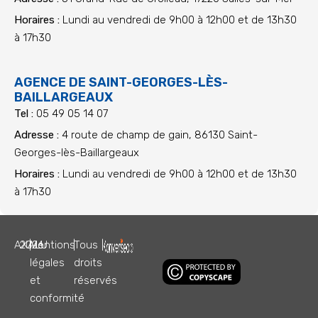
Horaires :
Lundi au vendredi de 9h00 à 12h00 et de 13h30
à 17h30
AGENCE DE SAINT-GEORGES-LÈS-
BAILLARGEAUX
Tel :
05 49 05 14 07
Adresse :
4 route de champ de gain, 86130 Saint-
Georges-lès-Baillargeaux
Horaires :
Lundi au vendredi de 9h00 à 12h00 et de 13h30
à 17h30
AXALU
2026
|
Mentions
|
Tous
|
légales
droits
et
réservés
conformité