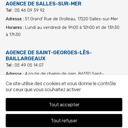
AGENCE DE SALLES-SUR-MER
Tel :
05 46 09 39 92
Adresse :
51 Grand' Rue de Grolleau, 17220 Salles-sur-Mer
Horaires :
Lundi au vendredi de 9h00 à 12h00 et de 13h30
à 17h30
AGENCE DE SAINT-GEORGES-LÈS-
BAILLARGEAUX
Tel :
05 49 05 14 07
Adresse :
4 route de champ de gain, 86130 Saint-
Georges-lès-Baillargeaux
Ce site utilise des cookies et vous donne le contrôle
sur ceux que vous souhaitez activer
Horaires :
Lundi au vendredi de 9h00 à 12h00 et de 13h30
à 17h30
Tout accepter
AXALU
2026
|
Mentions
|
Tous
|
Tout refuser
légales
droits