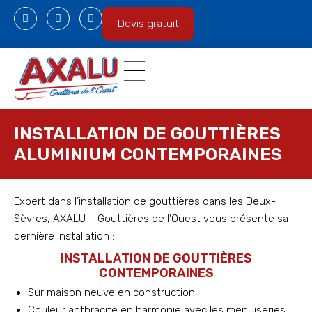
Devis gratuit
Gouttières en aluminium
Espace professionnel
INSTALLATION DE GOUTTIÈRES
ALUMINIUM CONTEMPORAINES
Expert dans l’installation de gouttières dans les Deux-
Sèvres, AXALU – Gouttières de l’Ouest vous présente sa
dernière installation :
INSTALLATION DE GOUTTIÈRES
CONTEMPORAINES
Sur maison neuve en construction
Couleur anthracite en harmonie avec les menuiseries